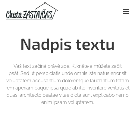
Nadpis textu
Váš text začíná právě zde. Klikněte a můžete začít
psát. Sed ut perspiciatis unde omnis iste natus error sit
voluptatem accusantium doloremque laudantium totam
rem aperiam eaque ipsa quae ab illo inventore veritatis et
quasi architecto beatae vitae dicta sunt explicabo nemo
enim ipsam voluptatem.