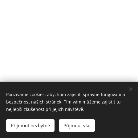
Používáme cookies, abychom zajistili správné fungování a
bezpečnost našich stránek. Tím vám můžeme zajistit tu
nejlepší zkušenost při jejich návštěvě.
Přijmout nezbytné
Přijmout vše
Vytvořeno službou
Webnode
Cookies